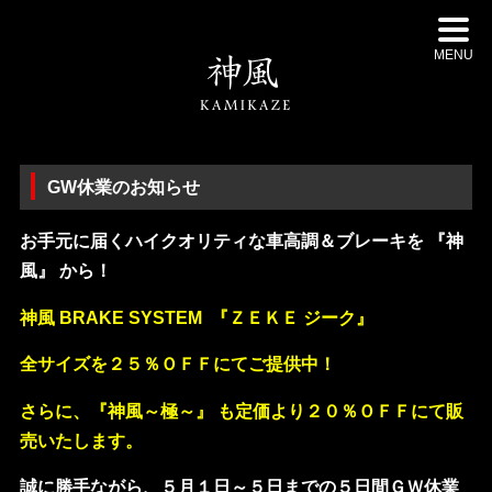
MENU
GW休業のお知らせ
お手元に届くハイクオリティな車高調＆ブレーキを 『神
風』 から！
神風 BRAKE SYSTEM 『ＺＥＫＥ ジーク』
全サイズを２５％ＯＦＦにてご提供中！
さらに、『神風～極～』 も定価より２０％ＯＦＦにて販
売
いたします。
誠に勝手ながら、５月１日～５日までの５日間ＧＷ休業