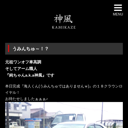
MENU
うみんちゅ～！？
元祖ワンオフ車高調
そしてアーム職人
『純ちゃんa.k.a神風』です
本日完成『海人くん(うみんちゅではありませんｗ)』の１８クラウンロ
イヤル！
お待たせしましたぁぁぁ♪