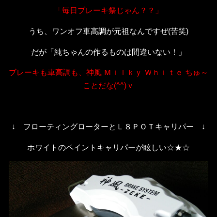
「毎日ブレーキ祭じゃん？？」
うち、ワンオフ車高調が元祖なんですぜ(苦笑)
だが「純ちゃんの作るものは間違いない！」
ブレーキも車高調も、
神風 Ｍｉｌｋｙ Ｗｈｉｔｅ ちゅ～
ことだな(^^)ｖ
↓ フローティングローターとＬ８ＰＯＴキャリパー ↓
ホワイトのペイントキャリパーが眩しい☆★☆