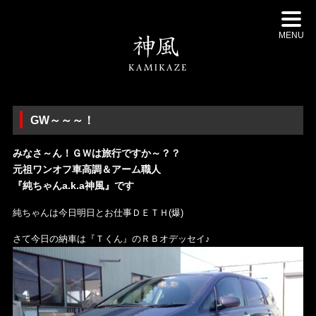
MENU
GW～～～！
みなさ～ん！ＧＷは旅行ですか～？？
元祖ワンオフ車高調＆アーム職人
『純ちゃんa.k.a神風』です
純ちゃんは今日明日とお仕事ＤＥＴＨ(爆)
さて今日の納車は『Ｔくん』のＲＢオデッセイ♪