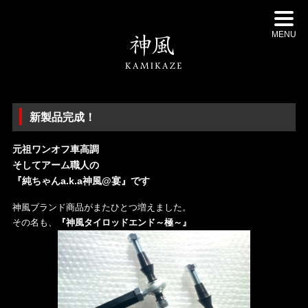
MENU
新製品完成！
元祖ワンオフ車高調
そしてアーム職人の
『純ちゃんa.k.a神風@宴』です
神風ブランド商品がまたひとつ増えました。
その名も、
『神風タイロッドエンド～極～』