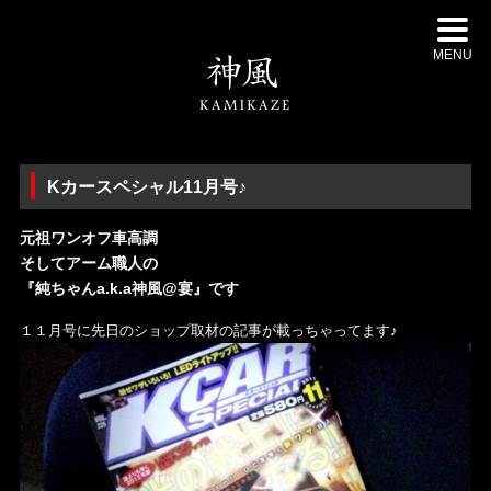
MENU
Kカースペシャル11月号♪
元祖ワンオフ車高調
そしてアーム職人の
『純ちゃんa.k.a神風@宴』です
１１月号に先日のショップ取材の記事が載っちゃってます♪