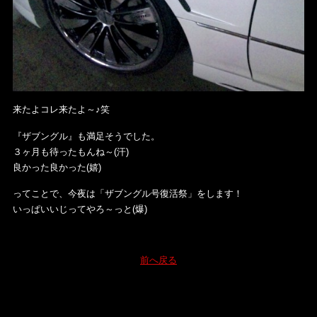
来たよコレ来たよ～♪笑
『ザブングル』も満足そうでした。
３ヶ月も待ったもんね～(汗)
良かった良かった(嬉)
ってことで、今夜は「ザブングル号復活祭」をします！
いっぱいいじってやろ～っと(爆)
前へ戻る