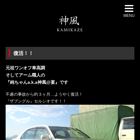
MENU
復活！！
元祖ワンオフ車高調
そしてアーム職人の
『純ちゃんa.k.a神風@宴』です
不慮の事故から約３ヶ月…ようやく復活！
『ザブングル』セルシオです！！